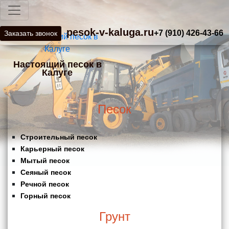
pesok-v-kaluga.ru
+7 (910) 426-43-66
Заказать звонок
Настоящий песок в
Калуге
Песок
Строительный песок
Карьерный песок
Мытый песок
Сеяный песок
Речной песок
Горный песок
Грунт