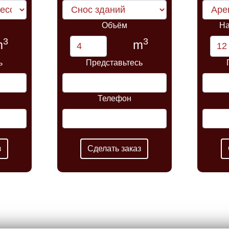
Объём
На
3
3
m
m
ь
Представьтесь
Телефон