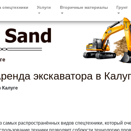
а спецтехники
Услуги
Вторичные материалы
Грунт
ге
ренда экскаватора в Калу
в Калуге
из самых распространённых видов спецтехники, который оч
спользование техники позволяет соблюсти технологию про