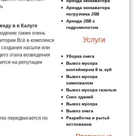
Аренда экскаватора
ть
Аренда экскаватора
погрузчика JSB
Аренда JSB с
енду в в Калуге
гидромолотом
блюдение также очень
Услуги
ритории Всё в комплексе
у создания насыпи или
щего этапа возведения
Уборка снега
ается на репутации
Вывоз мусора
контейнером 8 м. куб
Вывоз мусора
самосвалом
Вывоз мусора газелью
Снос зданий
Вывоз мусора
Вывоз снега
гко передвигается по
Разработка и рытьё
котлованов