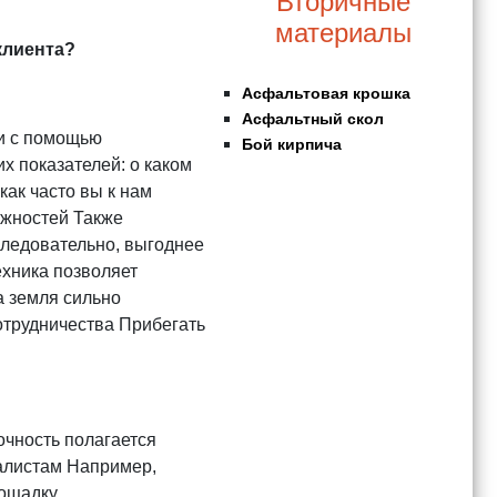
Вторичные
материалы
клиента?
Асфальтовая крошка
Асфальтный скол
 и с помощью
Бой кирпича
х показателей: о каком
как часто вы к нам
ожностей Также
следовательно, выгоднее
ехника позволяет
а земля сильно
отрудничества Прибегать
очность полагается
иалистам Например,
лощадку