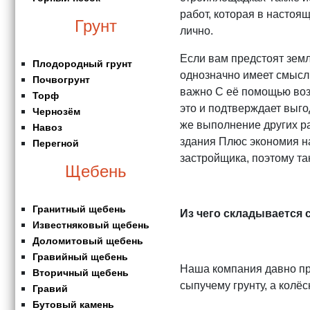
работ, которая в настоя
Грунт
ли
Если вам предстоят земл
Плодородный грунт
однозначно имеет смысл 
Почвогрунт
важно С её помощью возм
Торф
это и подтверждает выг
Чернозём
же выполнение других р
Навоз
здания Плюс экономия на
Перегной
застройщика, поэтому та
Щебень
Гранитный щебень
Из чего складывается 
Известняковый щебень
Доломитовый щебень
Гравийный щебень
Наша компания давно пре
Вторичный щебень
сыпучему грунту, а колё
Гравий
Бутовый камень