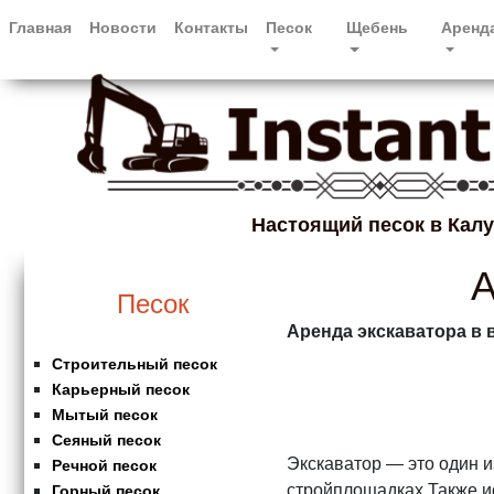
Главная
Новости
Контакты
Песок
Щебень
Аренд
Настоящий песок в Калу
А
Песок
Аренда экскаватора в 
Строительный песок
Карьерный песок
Мытый песок
Сеяный песок
Экскаватор — это один 
Речной песок
стройплощадках Также и
Горный песок