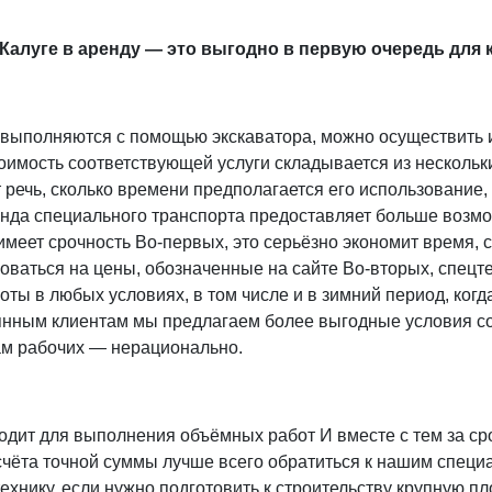
 Калуге в аренду — это выгодно в первую очередь для 
 выполняются с помощью экскаватора, можно осуществить
имость соответствующей услуги складывается из нескольки
 речь, сколько времени предполагается его использование, 
нда специального транспорта предоставляет больше возм
меет срочность Во-первых, это серьёзно экономит время, 
оваться на цены, обозначенные на сайте Во-вторых, спецт
ты в любых условиях, в том числе и в зимний период, когд
янным клиентам мы предлагаем более выгодные условия с
гам рабочих — нерационально.
одит для выполнения объёмных работ И вместе с тем за ср
счёта точной суммы лучше всего обратиться к нашим спец
ехнику, если нужно подготовить к строительству крупную п