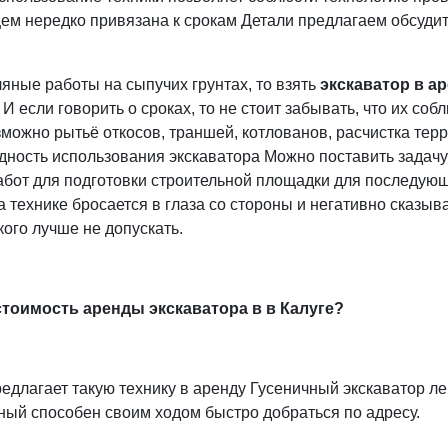
щем нередко привязана к срокам Детали предлагаем обсуди
чно.
яные работы на сыпучих грунтах, то взять
экскаватор в ар
И если говорить о сроках, то не стоит забывать, что их со
ожно рытьё откосов, траншей, котлованов, расчистка тер
одность использования экскаватора Можно поставить задач
абот для подготовки строительной площадки для последую
 технике бросается в глаза со стороны и негативно сказыв
кого лучше не допускать.
стоимость аренды экскаватора в в Калуге?
длагает такую технику в аренду Гусеничный экскаватор ле
сный способен своим ходом быстро добраться по адресу.